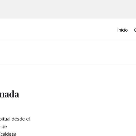
Inicio
onada
bitual desde el
8 de
lcaldesa