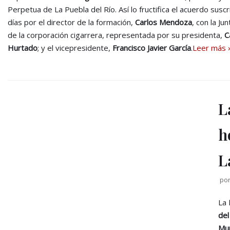
Perpetua de La Puebla del Río. Así lo fructifica el acuerdo susc
días por el director de la formación,
Carlos Mendoza
, con la J
de la corporación cigarrera, representada por su presidenta,
C
Hurtado
; y el vicepresidente,
Francisco Javier García
.
Leer más 
L
h
L
po
La
del
Mun