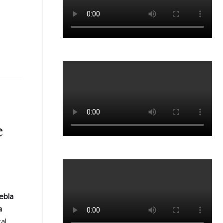
e
ebla
a
al