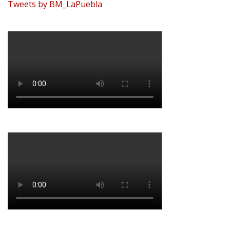
Tweets by BM_LaPuebla