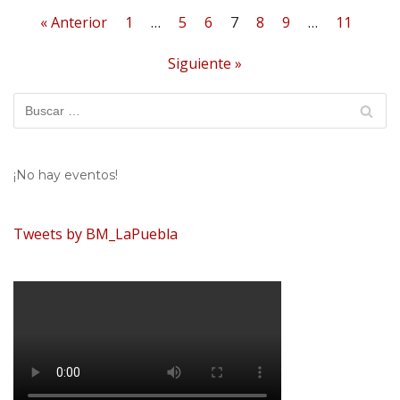
« Anterior
1
…
5
6
7
8
9
…
11
Siguiente »
¡No hay eventos!
Tweets by BM_LaPuebla